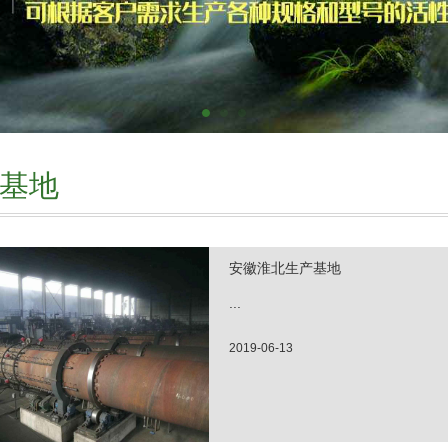
基地
安徽淮北生产基地
...
2019-06-13