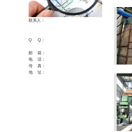
联系人：
Q Q：
邮 箱：
电 话：
传 真：
地 址：