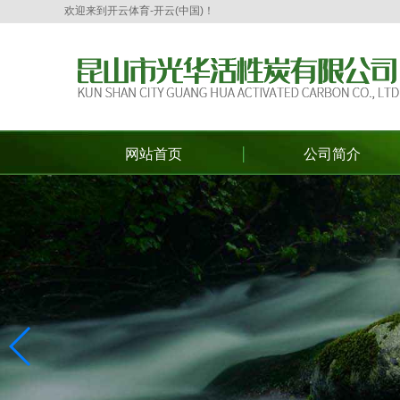
欢迎来到开云体育-开云(中国)！
网站首页
公司简介